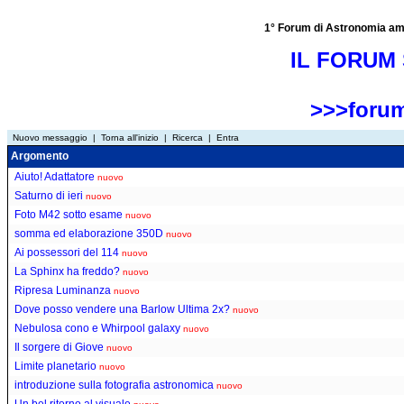
1° Forum di Astronomia amator
IL FORUM 
>>>forum
Nuovo messaggio
|
Torna all'inizio
|
Ricerca
|
Entra
Argomento
Aiuto! Adattatore
nuovo
Saturno di ieri
nuovo
Foto M42 sotto esame
nuovo
somma ed elaborazione 350D
nuovo
Ai possessori del 114
nuovo
La Sphinx ha freddo?
nuovo
Ripresa Luminanza
nuovo
Dove posso vendere una Barlow Ultima 2x?
nuovo
Nebulosa cono e Whirpool galaxy
nuovo
Il sorgere di Giove
nuovo
Limite planetario
nuovo
introduzione sulla fotografia astronomica
nuovo
Un bel ritorno al visuale