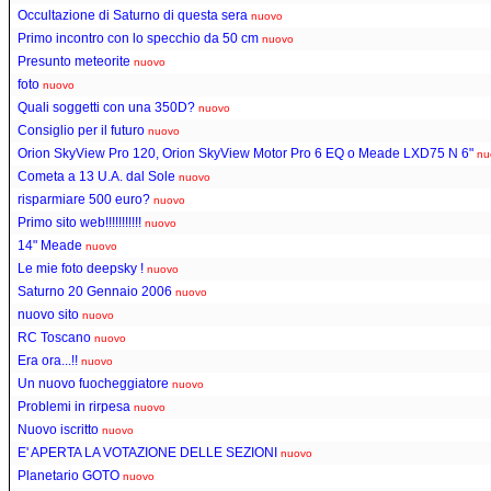
Occultazione di Saturno di questa sera
nuovo
Primo incontro con lo specchio da 50 cm
nuovo
Presunto meteorite
nuovo
foto
nuovo
Quali soggetti con una 350D?
nuovo
Consiglio per il futuro
nuovo
Orion SkyView Pro 120, Orion SkyView Motor Pro 6 EQ o Meade LXD75 N 6"
nu
Cometa a 13 U.A. dal Sole
nuovo
risparmiare 500 euro?
nuovo
Primo sito web!!!!!!!!!!!
nuovo
14" Meade
nuovo
Le mie foto deepsky !
nuovo
Saturno 20 Gennaio 2006
nuovo
nuovo sito
nuovo
RC Toscano
nuovo
Era ora...!!
nuovo
Un nuovo fuocheggiatore
nuovo
Problemi in rirpesa
nuovo
Nuovo iscritto
nuovo
E' APERTA LA VOTAZIONE DELLE SEZIONI
nuovo
Planetario GOTO
nuovo