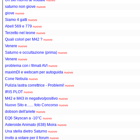
nuovo
saturno non giove
nuovo
giove
nuovo
Siamo 4 gatti
nuovo
Abell 569 e 779
nuovo
Terzetto nel leone
nuovo
Quali colori per M42 ?
nuovo
Venere
nuovo
Saturno e occultazione (prima)
nuovo
Venere
nuovo
problema con i filmati AVI
nuovo
maximDl e webcam per autoguida
nuovo
Cone Nebula
nuovo
Pulizia lastra correttrice - Problemi!
nuovo
IRIS PLOT
nuovo
M42 e M43 in negativo/positivo
nuovo
Nuovo Sito e....... foto Concorso
nuovo
dobson dell'ariete
nuovo
EQ6 Skyscan a -10°C
nuovo
Asteroide Animato (638) Moira
nuovo
Una stella dietro Saturno
nuovo
invito a votare per il forum
nuovo