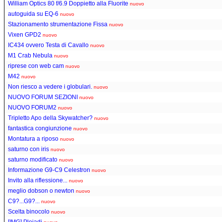
William Optics 80 f/6.9 Doppietto alla Fluorite
nuovo
autoguida su EQ-6
nuovo
Stazionamento strumentazione Fissa
nuovo
Vixen GPD2
nuovo
IC434 ovvero Testa di Cavallo
nuovo
M1 Crab Nebula
nuovo
riprese con web cam
nuovo
M42
nuovo
Non riesco a vedere i globulari.
nuovo
NUOVO FORUM SEZIONI
nuovo
NUOVO FORUM2
nuovo
Tripletto Apo della Skywatcher?
nuovo
fantastica congiunzione
nuovo
Montatura a riposo
nuovo
saturno con iris
nuovo
saturno modificato
nuovo
Informazione G9-C9 Celestron
nuovo
Invito alla riflessione...
nuovo
meglio dobson o newton
nuovo
C9?...G9?...
nuovo
Scelta binocolo
nuovo
[IMG] Pleiadi