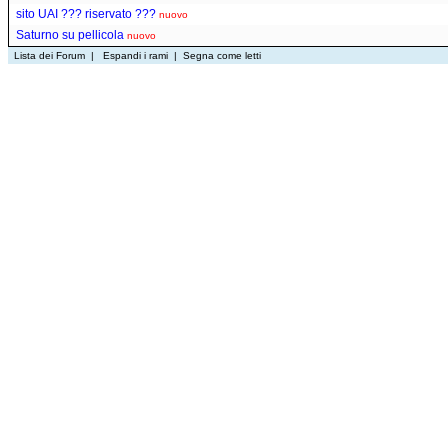
sito UAI ??? riservato ???
nuovo
Saturno su pellicola
nuovo
Lista dei Forum
|
Espandi i rami
|
Segna come letti