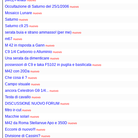
nuovo
Occultazione di Saturno del 25/1/2006
nuovo
Mosaico Lunare
nuovo
Saturno
nuovo
Saturno c9.25
nuovo
serata buia e strano ammasso! (per me)
nuovo
m67
nuovo
M 42 in risposta a Gann
nuovo
C9 1/4 Carbonio o Alluminio
nuovo
Una serata da dimenticare
nuovo
possessori di C9 e taka FS102 in puglia e basilicata
nuovo
M42 con 20Da
nuovo
Che cosa é ?
nuovo
Campo visuale
nuovo
ancora Celestron G9 1/4...
nuovo
Testa di cavallo
nuovo
DISCUSSIONE NUOVO FORUM
nuovo
filtro ir-cut
nuovo
Macchie solari
nuovo
M42 da Roma Stellarvue Apo e 350D
nuovo
Eccomi di nuovo!!!
nuovo
Divisione di Cassini?
nuovo